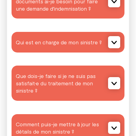
documents ai-je besoin pour faire
une demande d'indemnisation ?
Qui est en charge de mon sinistre ?
Que dois-je faire si je ne suis pas
satisfait·e du traitement de mon
sinistre ?
Comment puis-je mettre à jour les
détails de mon sinistre ?